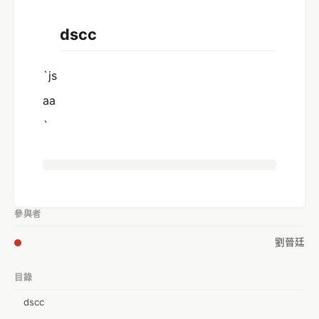
dscc
`js
aa
`
參與者
劉晉廷
目錄
dscc