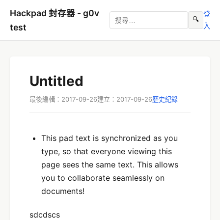
Hackpad 封存器 - g0v
登
🔍
入
test
Untitled
最後編輯：2017-09-26
建立：2017-09-26
歷史紀錄
This pad text is synchronized as you
type, so that everyone viewing this
page sees the same text. This allows
you to collaborate seamlessly on
documents!
sdcdscs