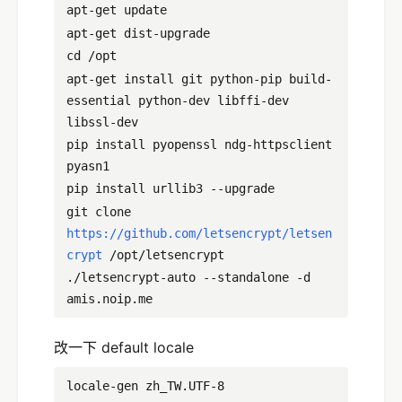
apt-get update
apt-get dist-upgrade
cd /opt
apt-get install git python-pip build-
essential python-dev libffi-dev
libssl-dev
pip install pyopenssl ndg-httpsclient
pyasn1
pip install urllib3 --upgrade
git clone
https://github.com/letsencrypt/letsen
crypt
/opt/letsencrypt
./letsencrypt-auto --standalone -d
amis.noip.me
改一下 default locale
locale-gen zh_TW.UTF-8